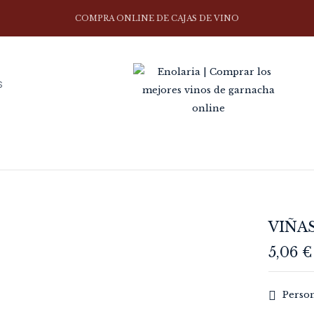
COMPRA ONLINE DE CAJAS DE VINO
Be the first to 
S
Tu dirección de correo el
están marcados con
*
Your rating
VIÑA
5,06
€
Perso