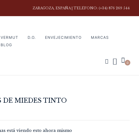
ZARAGOZA, ESPAÑA | TELÉFONO: (+34) 876 269 544
review “Viñas de Miedes Tinto”
VERMUT
D.O.
ENVEJECIMIENTO
MARCAS
ectrónico no será publicada.
Los campos obligatorios
BLOG
0
S DE MIEDES TINTO
nas está viendo esto ahora mismo