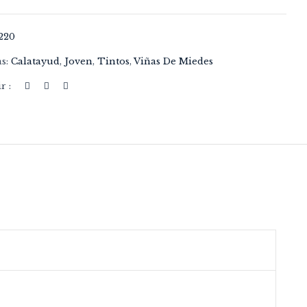
220
as:
Calatayud
,
Joven
,
Tintos
,
Viñas De Miedes
r :