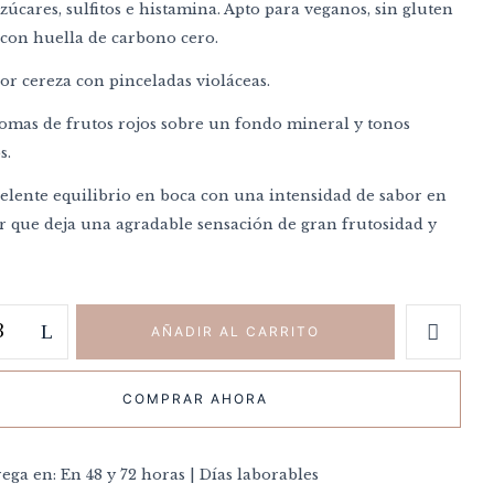
zúcares, sulfitos e histamina. Apto para veganos, sin gluten
 con huella de carbono cero.
or cereza con pinceladas violáceas.
mas de frutos rojos sobre un fondo mineral y tonos
s.
elente equilibrio en boca con una intensidad de sabor en
ar que deja una agradable sensación de gran frutosidad y
 electrónico y web en este navegador para la próxima
AÑADIR AL CARRITO
COMPRAR AHORA
ega en: En 48 y 72 horas | Días laborables