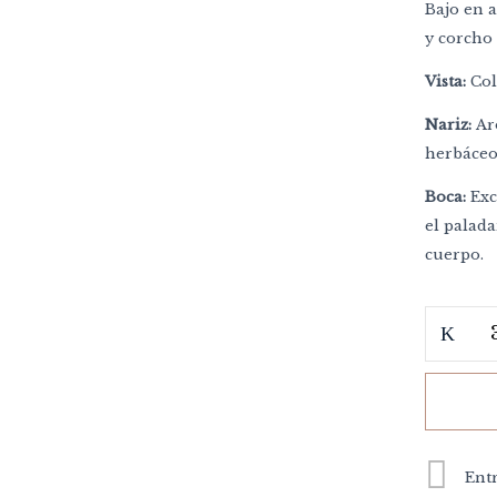
Bajo en a
y corcho
Vista:
Col
Nariz:
Aro
herbáceo
Boca:
Exc
el palad
Guarda mi nombre, correo
vez que comente.
cuerpo.
Entr