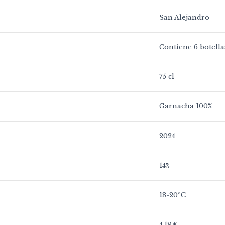
San Alejandro
Contiene 6 botella
75 cl
Garnacha 100%
2024
14%
18-20ºC
4,18 €