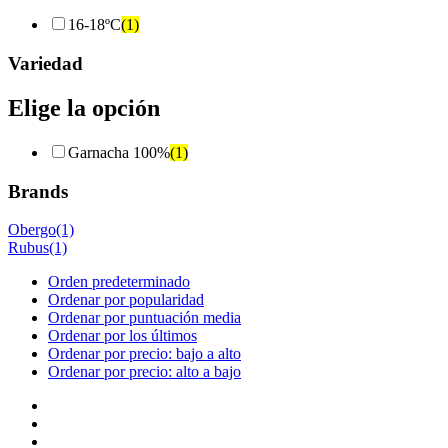
16-18ºC
(1)
Variedad
Elige la opción
Garnacha 100%
(1)
Brands
Obergo
(1)
Rubus
(1)
Orden predeterminado
Ordenar por popularidad
Ordenar por puntuación media
Ordenar por los últimos
Ordenar por precio: bajo a alto
Ordenar por precio: alto a bajo