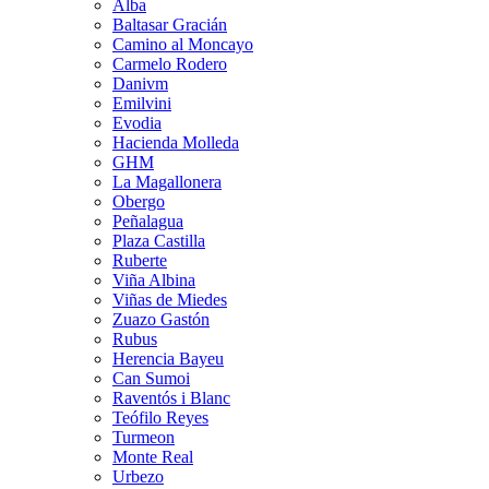
Alba
Baltasar Gracián
Camino al Moncayo
Carmelo Rodero
Danivm
Emilvini
Evodia
Hacienda Molleda
GHM
La Magallonera
Obergo
Peñalagua
Plaza Castilla
Ruberte
Viña Albina
Viñas de Miedes
Zuazo Gastón
Rubus
Herencia Bayeu
Can Sumoi
Raventós i Blanc
Teófilo Reyes
Turmeon
Monte Real
Urbezo