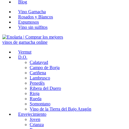
Blog
Vino Garnacha
Rosados y Blancos
Espumosos
Vino sin sulfitos
Vermut
D.O.
Calatayud
Campo de Borja
Cariñena
Lambrusco
Penedès
Ribera del Duero
Rioja
Rueda
Somontano
Vino de la Tierra del Bajo Aragón
Envejecimiento
Joven
Crianza