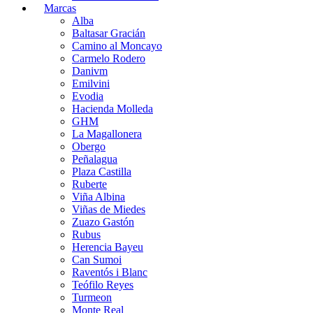
Marcas
Alba
Baltasar Gracián
Camino al Moncayo
Carmelo Rodero
Danivm
Emilvini
Evodia
Hacienda Molleda
GHM
La Magallonera
Obergo
Peñalagua
Plaza Castilla
Ruberte
Viña Albina
Viñas de Miedes
Zuazo Gastón
Rubus
Herencia Bayeu
Can Sumoi
Raventós i Blanc
Teófilo Reyes
Turmeon
Monte Real