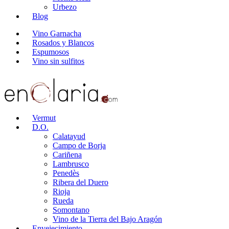
Urbezo
Blog
Vino Garnacha
Rosados y Blancos
Espumosos
Vino sin sulfitos
Vermut
D.O.
Calatayud
Campo de Borja
Cariñena
Lambrusco
Penedès
Ribera del Duero
Rioja
Rueda
Somontano
Vino de la Tierra del Bajo Aragón
Envejecimiento