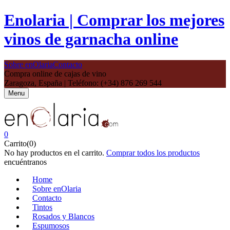
Enolaria | Comprar los mejores
vinos de garnacha online
Sobre enOlaria
Contacto
Compra online de cajas de vino
Zaragoza, España | Teléfono: (+34) 876 269 544
Menu
0
Carrito(0)
No hay productos en el carrito.
Comprar todos los productos
encuéntranos
Home
Sobre enOlaria
Contacto
Tintos
Rosados y Blancos
Espumosos