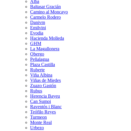
Alba
Baltasar Gracián
Camino al Moncayo
Carmelo Rodero
Danivm
Emilvini
Evodia
Hacienda Molleda
GHM
La Magallonera
Obergo
Peñalagua
Plaza Castilla
Ruberte
Viña Albina
Viñas de Miedes
Zuazo Gastón
Rubus
Herencia Bayeu
Can Sumoi
Raventós i Blanc
Teófilo Reyes
Turmeon
Monte Real
Urbezo