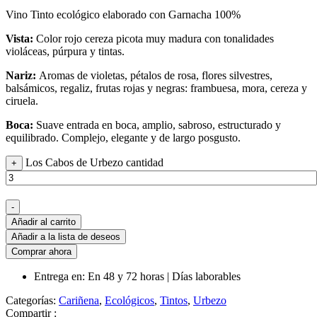
Vino Tinto ecológico elaborado con Garnacha 100%
Vista:
Color rojo cereza picota muy madura con tonalidades
violáceas, púrpura y tintas.
Nariz:
Aromas de violetas, pétalos de rosa, flores silvestres,
balsámicos, regaliz, frutas rojas y negras: frambuesa, mora, cereza y
ciruela.
Boca:
Suave entrada en boca, amplio, sabroso, estructurado y
equilibrado. Complejo, elegante y de largo posgusto.
Los Cabos de Urbezo cantidad
+
-
Añadir al carrito
Añadir a la lista de deseos
Comprar ahora
Entrega en: En 48 y 72 horas | Días laborables
Categorías:
Cariñena
,
Ecológicos
,
Tintos
,
Urbezo
Compartir :