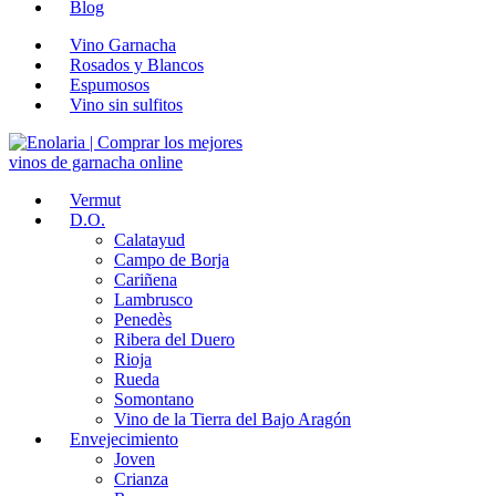
Blog
Vino Garnacha
Rosados y Blancos
Espumosos
Vino sin sulfitos
Vermut
D.O.
Calatayud
Campo de Borja
Cariñena
Lambrusco
Penedès
Ribera del Duero
Rioja
Rueda
Somontano
Vino de la Tierra del Bajo Aragón
Envejecimiento
Joven
Crianza