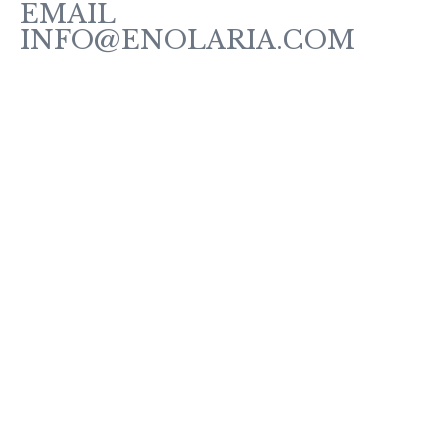
EMAIL
INFO@ENOLARIA.COM
Sobre enOlaria
Contacte con nosotros
Vino Tintos
Vinos Rosados y Blancos
Vinos Espumosos
Vinos Ecológicos
Vermut
Política de Cookies
Política de Privacidad
Aviso Legal
Condiciones de Venta
¿Cómo comprar?
Pago seguro
Entrega