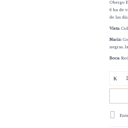
Obergo E
6 ha de 
de las di
Vista:
Col
Nariz:
Com
negras, l
Boca:
Red
Entr