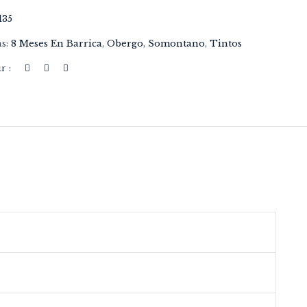
135
as:
8 Meses En Barrica
,
Obergo
,
Somontano
,
Tintos
r :