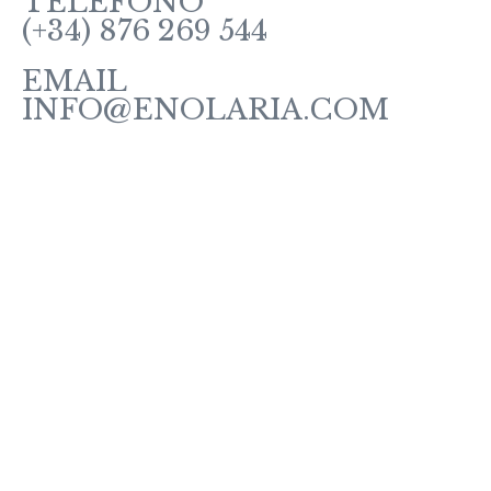
TELÉFONO
(+34) 876 269 544
EMAIL
INFO@ENOLARIA.COM
Sobre enOlaria
Contacte con nosotros
Vino Tintos
Vinos Rosados y Blancos
Vinos Espumosos
Vinos Ecológicos
Vermut
Política de Cookies
Política de Privacidad
Aviso Legal
Condiciones de Venta