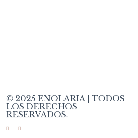
Vinos Espumosos
Vinos Ecológicos
Vermut
Política de Cookies
Política de Privacidad
Aviso Legal
Condiciones de Venta
¿Cómo comprar?
Pago seguro
Entrega
© 2025 ENOLARIA | TODOS
LOS DERECHOS
RESERVADOS.