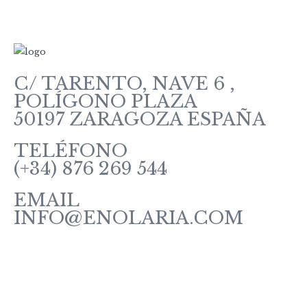
C/ TARENTO, NAVE 6 ,
POLÍGONO PLAZA
50197 ZARAGOZA ESPAÑA
TELÉFONO
(+34) 876 269 544
EMAIL
INFO@ENOLARIA.COM
Sobre enOlaria
Contacte con nosotros
Vino Tintos
Vinos Rosados y Blancos