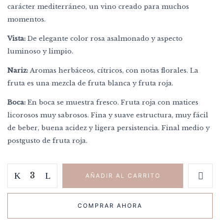
carácter mediterráneo, un vino creado para muchos
momentos.
Vista:
De elegante color rosa asalmonado y aspecto
luminoso y limpio.
Nariz:
Aromas herbáceos, cítricos, con notas florales. La
fruta es una mezcla de fruta blanca y fruta roja.
Boca:
En boca se muestra fresco. Fruta roja con matices
licorosos muy sabrosos. Fina y suave estructura, muy fácil
de beber, buena acidez y ligera persistencia. Final medio y
postgusto de fruta roja.
AÑADIR AL CARRITO
Guarda mi nombre, correo electrónico y
web en este navegador para la próxima
vez que comente.
COMPRAR AHORA