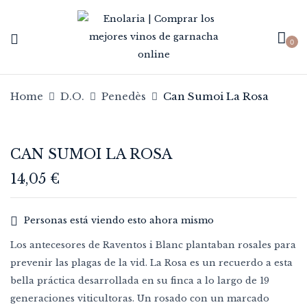
0
Be the first to review “Can
Sumoi La Rosa”
Home
D.O.
Penedès
Can Sumoi La Rosa
Tu dirección de correo electrónico no
será publicada.
Los campos obligatorios
CAN SUMOI LA ROSA
están marcados con
*
Your rating
14,05
€
Personas está viendo esto ahora mismo
Los antecesores de Raventos i Blanc plantaban rosales para
prevenir las plagas de la vid. La Rosa es un recuerdo a esta
bella práctica desarrollada en su finca a lo largo de 19
generaciones viticultoras. Un rosado con un marcado