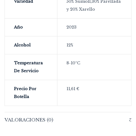
Variedad
50% Sumoll,30% Parellada
y 20% Xarello
Año
2023
Alcohol
12%
Temperatura
8-10ºC
De Servicio
Precio Por
11,61 €
Botella
VALORACIONES (0)