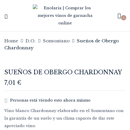
0
Be the first to review “Sueños
de Obergo Chardonnay”
Home
D.O.
Somontano
Sueños de Obergo
Chardonnay
Tu dirección de correo electrónico no
será publicada.
Los campos obligatorios
están marcados con
*
SUEÑOS DE OBERGO CHARDONNAY
Your rating
7,01
€
Personas está viendo esto ahora mismo
Vino blanco Chardonnay elaborado en el Somontano con
la garantía de un suelo y un clima capaces de dar este
apreciado vino.