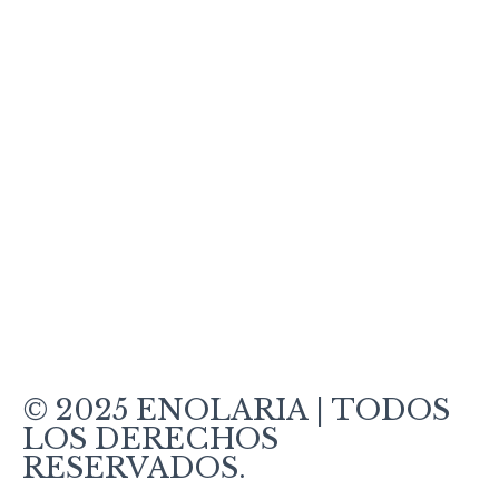
Vino Tintos
Vinos Rosados y Blancos
Vinos Espumosos
Vinos Ecológicos
Vermut
Política de Cookies
Política de Privacidad
Aviso Legal
Condiciones de Venta
¿Cómo comprar?
Pago seguro
Entrega
© 2025 ENOLARIA | TODOS
LOS DERECHOS
RESERVADOS.