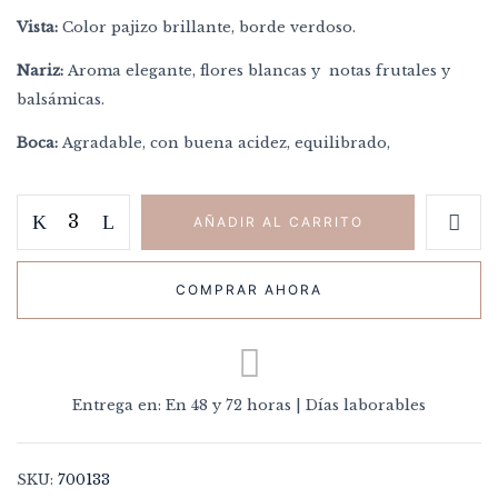
Vista:
Color pajizo brillante, borde verdoso.
Nariz:
Aroma elegante, flores blancas y notas frutales y
balsámicas.
Boca:
Agradable, con buena acidez, equilibrado,
AÑADIR AL CARRITO
COMPRAR AHORA
Entrega en: En 48 y 72 horas | Días laborables
Guarda mi nombre, correo electrónico y
web en este navegador para la próxima
vez que comente.
SKU:
700133