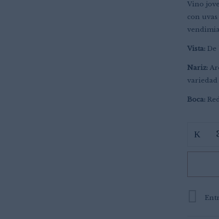
Vino jov
con uvas
vendimia
Vista:
De 
Nariz:
Aro
variedad
Boca:
Red
Guarda mi nombre, correo
vez que comente.
Entr