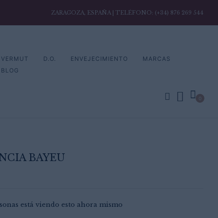
ZARAGOZA, ESPAÑA | TELÉFONO: (+34) 876 269 544
review “Herencia Bayeu”
VERMUT
D.O.
ENVEJECIMIENTO
MARCAS
ectrónico no será publicada.
Los campos obligatorios
BLOG
0
NCIA BAYEU
sonas está viendo esto ahora mismo