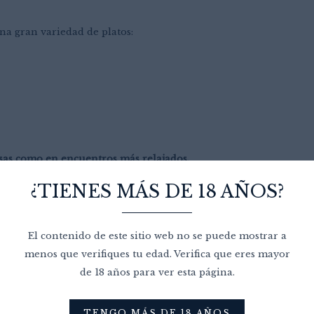
a gran variedad de platos:
nsas como en encuentros más relajados.
VINO PARA COMPARTIR Y DISFR
¿TIENES MÁS DE 18 AÑOS?
loran los
vinos con identidad
, capaces de convertir una comida
El contenido de este sitio web no se puede mostrar a
e de autenticidad que buscan los amantes del buen vino.
menos que verifiques tu edad. Verifica que eres mayor
OMPRA HERENCIA BAYEU ONLI
de 18 años para ver esta página.
ersonalidad, ideal para regalar, acompañar tus mejores platos 
TENGO MÁS DE 18 AÑOS