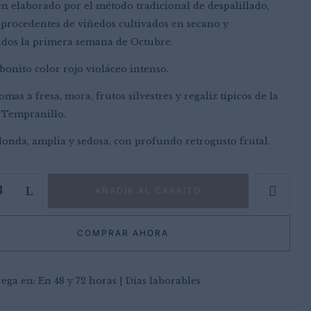
en elaborado por el método tradicional de despalillado,
 procedentes de viñedos cultivados en secano y
dos la primera semana de Octubre.
bonito color rojo violáceo intenso.
mas a fresa, mora, frutos silvestres y regaliz típicos de la
 Tempranillo.
onda, amplia y sedosa, con profundo retrogusto frutal.
 electrónico y web en este navegador para la próxima
AÑADIR AL CARRITO
COMPRAR AHORA
ega en: En 48 y 72 horas | Días laborables