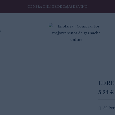
COMPRA ONLINE DE CAJAS DE VINO
Be the first to 
S
Tu dirección de correo el
están marcados con
*
Your rating
HERE
5,24
€
39
Per