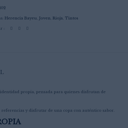
102
as:
Herencia Bayeu
,
Joven
,
Rioja
,
Tintos
r :
L
 identidad propia, pensada para quienes disfrutan de
 referencias y disfrutar de una copa con auténtico sabor.
ROPIA