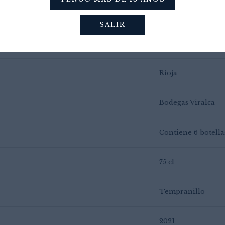
n apreciar los pequeños detalles.
SALIR
1,2 kg
Rioja
Bodegas Viralca
Contiene 6 botella
75 cl
Tempranillo
2021