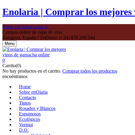
Enolaria | Comprar los mejores 
Sobre enOlaria
Contacto
Compra online de cajas de vino
Zaragoza, España | Teléfono: (+34) 876 269 544
Menu
0
Carrito(0)
No hay productos en el carrito.
Comprar todos los productos
encuéntranos
Home
Sobre enOlaria
Contacto
Tintos
Rosados y Blancos
Espumosos
Ecológicos
Vermut
D.O.