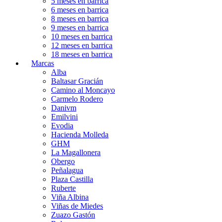
5 meses en barrica
6 meses en barrica
8 meses en barrica
9 meses en barrica
10 meses en barrica
12 meses en barrica
18 meses en barrica
Marcas
Alba
Baltasar Gracián
Camino al Moncayo
Carmelo Rodero
Danivm
Emilvini
Evodia
Hacienda Molleda
GHM
La Magallonera
Obergo
Peñalagua
Plaza Castilla
Ruberte
Viña Albina
Viñas de Miedes
Zuazo Gastón