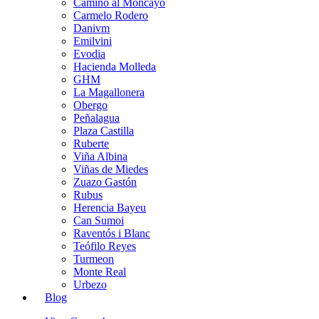
Camino al Moncayo
Carmelo Rodero
Danivm
Emilvini
Evodia
Hacienda Molleda
GHM
La Magallonera
Obergo
Peñalagua
Plaza Castilla
Ruberte
Viña Albina
Viñas de Miedes
Zuazo Gastón
Rubus
Herencia Bayeu
Can Sumoi
Raventós i Blanc
Teófilo Reyes
Turmeon
Monte Real
Urbezo
Blog