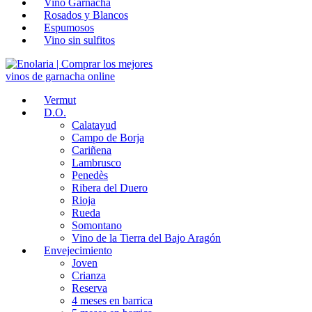
Vino Garnacha
Rosados y Blancos
Espumosos
Vino sin sulfitos
Vermut
D.O.
Calatayud
Campo de Borja
Cariñena
Lambrusco
Penedès
Ribera del Duero
Rioja
Rueda
Somontano
Vino de la Tierra del Bajo Aragón
Envejecimiento
Joven
Crianza
Reserva
4 meses en barrica