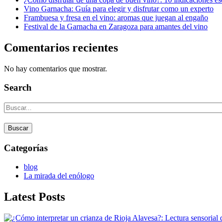
Vino Garnacha: Guía para elegir y disfrutar como un experto
Frambuesa y fresa en el vino: aromas que juegan al engaño
Festival de la Garnacha en Zaragoza para amantes del vino
Comentarios recientes
No hay comentarios que mostrar.
Search
Buscar
Categorías
blog
La mirada del enólogo
Latest Posts