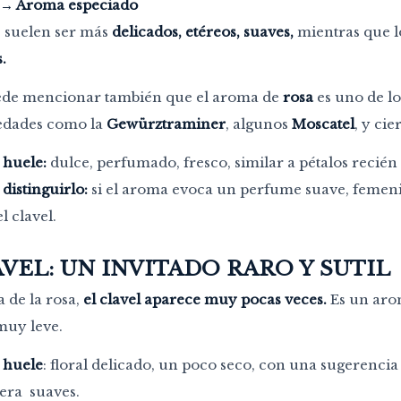
→
Aroma especiado
s suelen ser más
delicados, etéreos, suaves,
mientras que l
.
ede mencionar también que el aroma de
rosa
es uno de lo
iedades como la
Gewürztraminer
, algunos
Moscatel
, y ci
huele:
dulce, perfumado, fresco, similar a pétalos recién
istinguirlo:
si el aroma evoca un perfume suave, femenino
l clavel.
AVEL: UN INVITADO RARO Y SUTIL
a de la rosa,
el clavel aparece muy pocas veces.
Es un aro
muy leve.
huele
: floral delicado, un poco seco, con una sugerenci
era suaves.