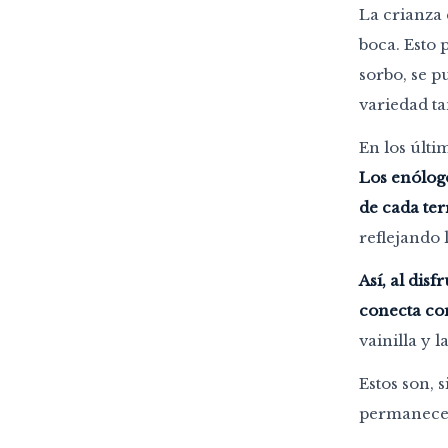
La crianza 
boca. Esto 
sorbo, se p
variedad t
En los últi
Los enólogo
de cada ter
reflejando 
Así, al dis
conecta con
vainilla y l
Estos son, 
permanece