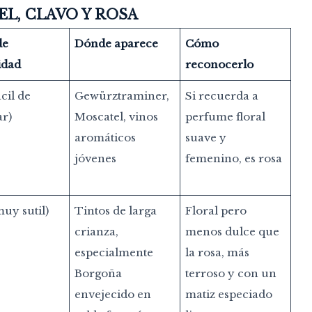
L, CLAVO Y ROSA
de
Dónde aparece
Cómo
idad
reconocerlo
cil de
Gewürztraminer,
Si recuerda a
ar)
Moscatel, vinos
perfume floral
aromáticos
suave y
jóvenes
femenino, es rosa
uy sutil)
Tintos de larga
Floral pero
crianza,
menos dulce que
especialmente
la rosa, más
Borgoña
terroso y con un
envejecido en
matiz especiado