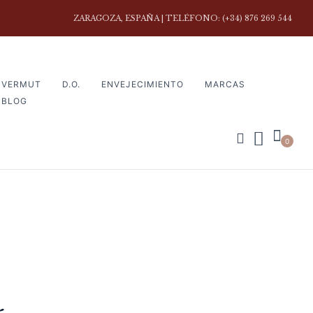
ZARAGOZA, ESPAÑA | TELÉFONO: (+34) 876 269 544
VERMUT
D.O.
ENVEJECIMIENTO
MARCAS
BLOG
0