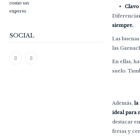
Clavo
Diferenciar
siempre.
SOCIAL
Las buenas 
las Garnach
En ellas, h
suelo. Tamb
Además,
la
ideal para 
destacar en
fresas y c