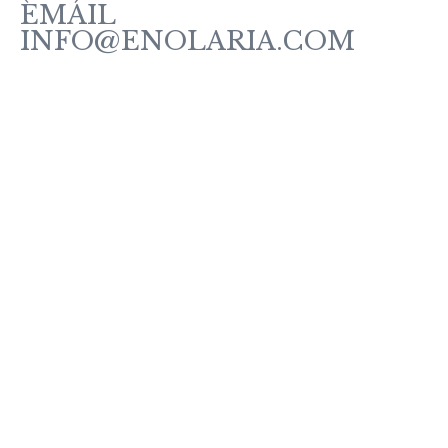
EMAIL
INFO@ENOLARIA.COM
Sobre enOlaria
Contacte con nosotros
Vino Tintos
Vinos Rosados y Blancos
Vinos Espumosos
Vinos Ecológicos
Vermut
Política de Cookies
Política de Privacidad
Aviso Legal
Condiciones de Venta
¿Cómo comprar?
Pago seguro
Entrega