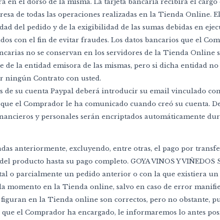
ra en el dorso de la misma. La tarjeta bancaria recibirá el cargo
presa de todas las operaciones realizadas en la Tienda Online. E
ad del pedido y de la exigibilidad de las sumas debidas en eje
cados con el fin de evitar fraudes. Los datos bancarios que el C
ancarias no se conservan en los servidores de la Tienda Online s
e de la entidad emisora de las mismas, pero si dicha entidad n
ar ningún Contrato con usted.
vés de su cuenta Paypal deberá introducir su email vinculado c
tos que el Comprador le ha comunicado cuando creó su cuenta. 
ancieros y personales serán encriptados automáticamente duran
s anteriormente, excluyendo, entre otras, el pago por transfe
del producto hasta su pago completo. GOYA VINOS Y VIÑEDOS SL 
l o parcialmente un pedido anterior o con la que existiera un 
n cada momento en la Tienda online, salvo en caso de error man
e figuran en la Tienda online son correctos, pero no obstante
s que el Comprador ha encargado, le informaremos lo antes posi