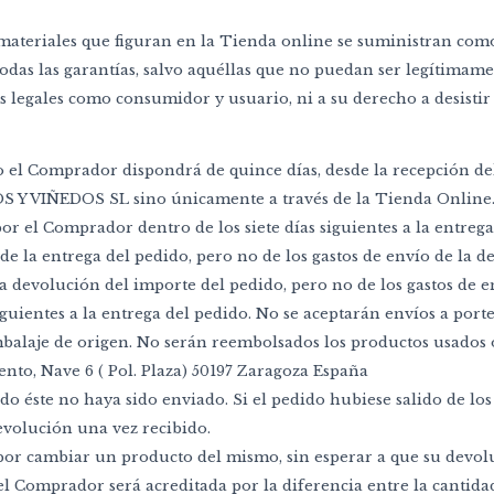
 materiales que figuran en la Tienda online se suministran como 
todas las garantías, salvo aquéllas que no puedan ser legítimam
s legales como consumidor y usuario, ni a su derecho a desistir
ido el Comprador dispondrá de quince días, desde la recepción d
NOS Y VIÑEDOS SL sino únicamente a través de la Tienda Online
 por el Comprador dentro de los siete días siguientes a la entre
de la entrega del pedido, pero no de los gastos de envío de la 
a devolución del importe del pedido, pero no de los gastos de e
siguientes a la entrega del pedido. No se aceptarán envíos a port
mbalaje de origen. No serán reembolsados los productos usados 
ento, Nave 6 ( Pol. Plaza) 50197 Zaragoza España
ndo éste no haya sido enviado. Si el pedido hubiese salido de
devolución una vez recibido.
 por cambiar un producto del mismo, sin esperar a que su devol
 del Comprador será acreditada por la diferencia entre la cantid