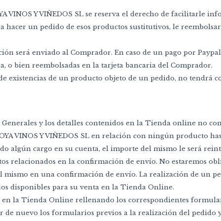
YA VINOS Y VIÑEDOS SL se reserva el derecho de facilitarle inf
sea hacer un pedido de esos productos sustitutivos, le reembols
ación será enviado al Comprador. En caso de un pago por Paypal
ra, o bien reembolsadas en la tarjeta bancaria del Comprador.
 de existencias de un producto objeto de un pedido, no tendrá c
 Generales y los detalles contenidos en la Tienda online no con
y GOYA VINOS Y VIÑEDOS SL en relación con ningún producto ha
zado algún cargo en su cuenta, el importe del mismo le será rein
tos relacionados en la confirmación de envío. No estaremos ob
el mismo en una confirmación de envío. La realización de un pe
ulos disponibles para su venta en la Tienda Online.
e en la Tienda Online rellenando los correspondientes formulario
r de nuevo los formularios previos a la realización del pedido y,