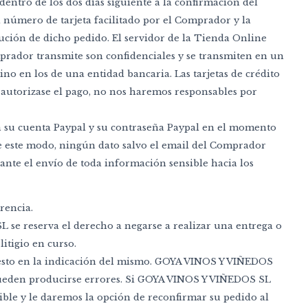
 dentro de los dos días siguiente a la confirmación del
l número de tarjeta facilitado por el Comprador y la
cución de dicho pedido. El servidor de la Tienda Online
omprador transmite son confidenciales y se transmiten en un
ino en los de una entidad bancaria. Las tarjetas de crédito
o autorizase el pago, no nos haremos responsables por
on su cuenta Paypal y su contraseña Paypal en el momento
De este modo, ningún dato salvo el email del Comprador
te el envío de toda información sensible hacia los
rencia.
se reserva el derecho a negarse a realizar una entrega o
litigio en curso.
ifiesto en la indicación del mismo. GOYA VINOS Y VIÑEDOS
, pueden producirse errores. Si GOYA VINOS Y VIÑEDOS SL
ble y le daremos la opción de reconfirmar su pedido al