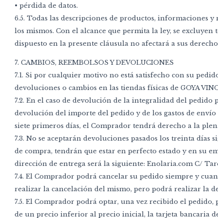
• pérdida de datos.
6.5. Todas las descripciones de productos, informaciones y
los mismos. Con el alcance que permita la ley, se excluyen 
dispuesto en la presente cláusula no afectará a sus derecho
7. CAMBIOS, REEMBOLSOS Y DEVOLUCIONES
7.1. Si por cualquier motivo no está satisfecho con su ped
devoluciones o cambios en las tiendas físicas de GOYA VI
7.2. En el caso de devolución de la integralidad del pedido
devolución del importe del pedido y de los gastos de envío 
siete primeros días, el Comprador tendrá derecho a la plen
7.3. No se aceptarán devoluciones pasados los treinta días 
de compra, tendrán que estar en perfecto estado y en su e
dirección de entrega será la siguiente: Enolaria.com C/ Tar
7.4. El Comprador podrá cancelar su pedido siempre y cua
realizar la cancelación del mismo, pero podrá realizar la 
7.5. El Comprador podrá optar, una vez recibido el pedido,
de un precio inferior al precio inicial, la tarjeta bancaria