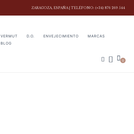
ZARAGOZA, ESPAÑA | TELÉFONO: (+34) 876 269 544
VERMUT
D.O.
ENVEJECIMIENTO
MARCAS
BLOG
0