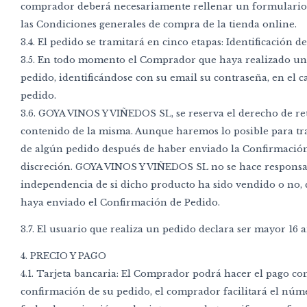
comprador deberá necesariamente rellenar un formulario, qu
las Condiciones generales de compra de la tienda online.
3.4. El pedido se tramitará en cinco etapas: Identificación
3.5. En todo momento el Comprador que haya realizado un 
pedido, identificándose con su email su contraseña, en el c
pedido.
3.6. GOYA VINOS Y VIÑEDOS SL, se reserva el derecho de re
contenido de la misma. Aunque haremos lo posible para tra
de algún pedido después de haber enviado la Confirmación
discreción. GOYA VINOS Y VIÑEDOS SL no se hace responsabl
independencia de si dicho producto ha sido vendido o no, q
haya enviado el Confirmación de Pedido.
3.7. El usuario que realiza un pedido declara ser mayor 16 
4. PRECIO Y PAGO
4.1. Tarjeta bancaria: El Comprador podrá hacer el pago con
confirmación de su pedido, el comprador facilitará el númer