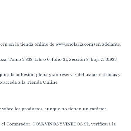
recen en la tienda online de www.enolaria.com (en adelante,
a, Tomo 2.838, Libro 0, folio 31, Sección 8, hoja Z-31923,
lica la adhesión plena y sin reservas del usuario a todas y
o acceda a la Tienda Online.
z sobre los productos, aunque no tienen un carácter
por el Comprador, GOYA VINOS Y VIÑEDOS SL, verificará la