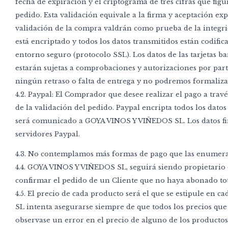
fecha de expiración y el criptograma de tres cifras que figu
pedido. Esta validación equivale a la firma y aceptación ex
validación de la compra valdrán como prueba de la integrid
está encriptado y todos los datos transmitidos están codifi
entorno seguro (protocolo SSL). Los datos de las tarjetas b
estarán sujetas a comprobaciones y autorizaciones por part
ningún retraso o falta de entrega y no podremos formaliz
4.2. Paypal: El Comprador que desee realizar el pago a tra
de la validación del pedido. Paypal encripta todos los da
será comunicado a GOYA VINOS Y VIÑEDOS SL. Los datos fin
servidores Paypal.
4.3. No contemplamos más formas de pago que las enumerada
4.4. GOYA VINOS Y VIÑEDOS SL, seguirá siendo propietario 
confirmar el pedido de un Cliente que no haya abonado tota
4.5. El precio de cada producto será el que se estipule e
SL intenta asegurarse siempre de que todos los precios qu
observase un error en el precio de alguno de los producto