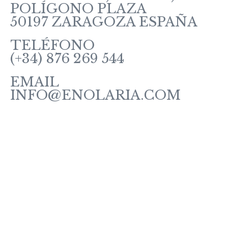
POLÍGONO PLAZA
50197 ZARAGOZA ESPAÑA
TELÉFONO
(+34) 876 269 544
EMAIL
INFO@ENOLARIA.COM
Sobre enOlaria
Contacte con nosotros
Vino Tintos
Vinos Rosados y Blancos
Vinos Espumosos
Vinos Ecológicos
Vermut
Política de Cookies