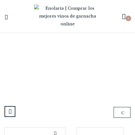
0
VIÑA ALBINA
Home
Marca
Viña Albina