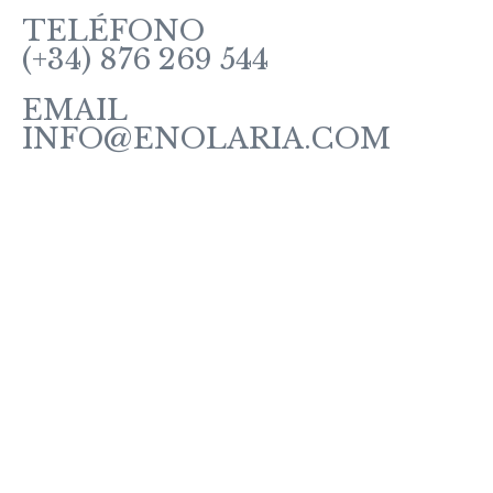
TELÉFONO
(+34) 876 269 544
EMAIL
INFO@ENOLARIA.COM
Sobre enOlaria
Contacte con nosotros
Vino Tintos
Vinos Rosados y Blancos
Vinos Espumosos
Vinos Ecológicos
Vermut
Política de Cookies
Política de Privacidad
Aviso Legal