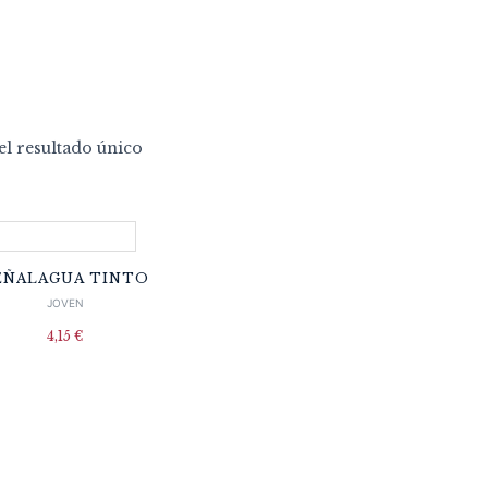
l resultado único
EÑALAGUA TINTO
JOVEN
4,15
€