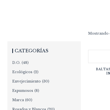
Mostrando e
CATEGORÍAS
D.O.
(48)
BALTAS
Ecológicos
(2)
I
Envejecimiento
(30)
Espumosos
(8)
Marca
(60)
Rosados y Blancos
(20)