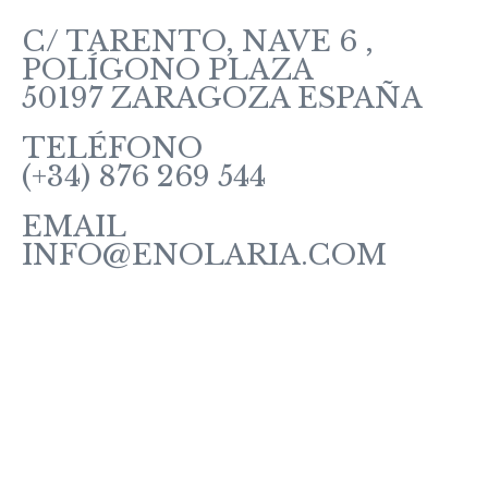
C/ TARENTO, NAVE 6 ,
POLÍGONO PLAZA
50197 ZARAGOZA ESPAÑA
TELÉFONO
(+34) 876 269 544
EMAIL
INFO@ENOLARIA.COM
Sobre enOlaria
Contacte con nosotros
Vino Tintos
Vinos Rosados y Blancos
Vinos Espumosos
Vinos Ecológicos
Vermut