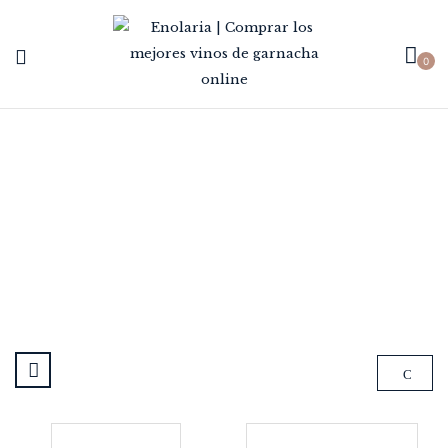
0
RIBERA DEL DUERO
Home
D.O.
Ribera del Duero